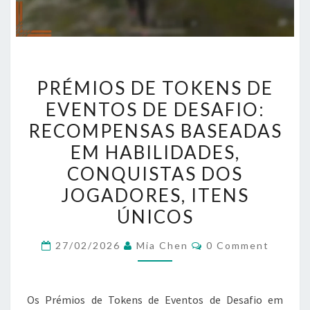
PRÉMIOS
PRÉMIOS DE TOKENS DE
DE
EVENTOS DE DESAFIO:
TOKENS
RECOMPENSAS BASEADAS
DE
EVENTOS
EM HABILIDADES,
DE
CONQUISTAS DOS
DESAFIO:
JOGADORES, ITENS
RECOMPENSAS
ÚNICOS
BASEADAS
EM
Comments
27/02/2026
Mia Chen
0 Comment
HABILIDADES,
CONQUISTAS
DOS
Os Prémios de Tokens de Eventos de Desafio em