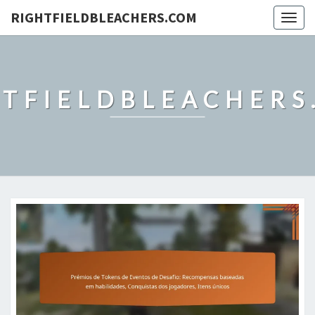
RIGHTFIELDBLEACHERS.COM
Togg
navig
HTFIELDBLEACHERS