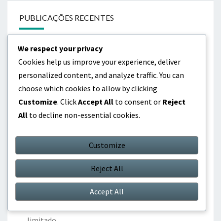
PUBLICAÇÕES RECENTES
We respect your privacy
Prémios de Tokens de Eventos da Comunidade:
Cookies help us improve your experience, deliver
Participação dos jogadores, Itens exclusivos,
personalized content, and analyze traffic. You can
Tempo limitado
choose which cookies to allow by clicking
Novos Prémios de Tokens do Evento de Novos
Customize
. Click
Accept All
to consent or
Reject
Jogadores: Incentivos para principiantes, Itens
All
to decline non-essential cookies.
exclusivos, Aumentos de jogabilidade
Customize
Prémios de Token de Evento de Colaboração:
Itens de Crossover, Recompensas Temáticas,
Reject All
Jogabilidade Única
Accept All
Bónus de Recarregamento de Evento: Eventos
especiais, Itens exclusivos, Ofertas por tempo
limitado