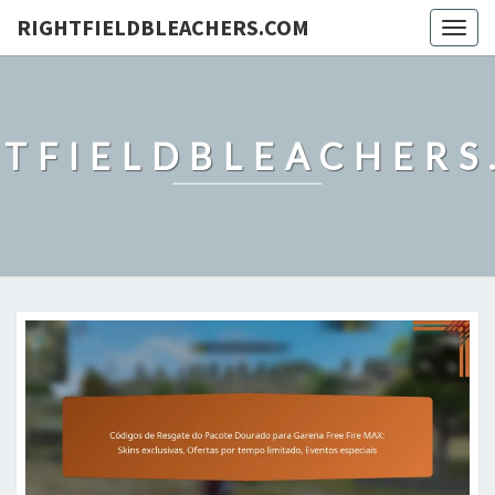
RIGHTFIELDBLEACHERS.COM
Togg
navig
HTFIELDBLEACHERS