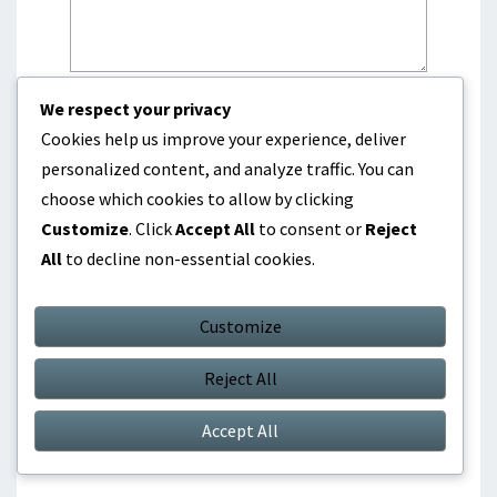
We respect your privacy
Name
*
Cookies help us improve your experience, deliver
personalized content, and analyze traffic. You can
choose which cookies to allow by clicking
Email
*
Customize
. Click
Accept All
to consent or
Reject
All
to decline non-essential cookies.
Customize
Website
Reject All
Accept All
Save my name, email, and website in this
browser for the next time I comment.