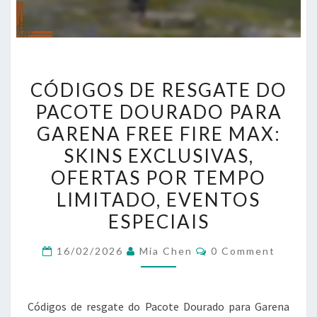
CÓDIGOS
CÓDIGOS DE RESGATE DO
DE
PACOTE DOURADO PARA
RESGATE
GARENA FREE FIRE MAX:
DO
PACOTE
SKINS EXCLUSIVAS,
DOURADO
OFERTAS POR TEMPO
PARA
LIMITADO, EVENTOS
GARENA
ESPECIAIS
FREE
FIRE
Comments
16/02/2026
Mia Chen
0 Comment
MAX:
SKINS
EXCLUSIVAS,
Códigos de resgate do Pacote Dourado para Garena