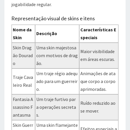
jogabilidade regular.
Representação visual de skins e itens
Nome da
Características E
Descrição
Skin
speciais
Skin Drag
Uma skin majestosa
Maior visibilidade
ão Dourad
com motivos de drag
em áreas escuras.
o
ão.
Um traje régio adequ
Animações de ata
Traje Cava
ado para um guerreir
que corpo a corpo
leiro Real
o.
aprimoradas.
Fantasia A
Um traje furtivo par
Ruído reduzido ao
ssassino F
a operações secreta
se mover.
antasma
s.
Skin Guerr
Uma skin flamejante
Efeitos especiais a