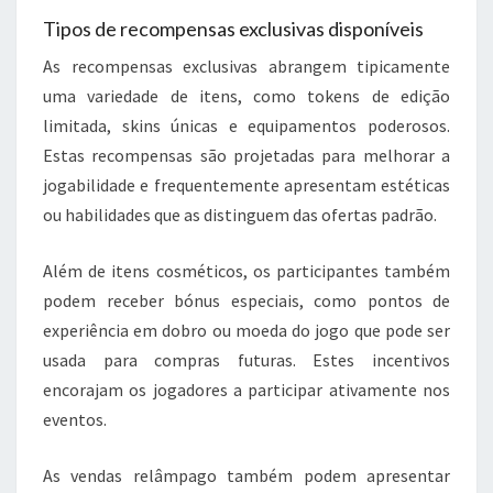
Tipos de recompensas exclusivas disponíveis
As recompensas exclusivas abrangem tipicamente
uma variedade de itens, como tokens de edição
limitada, skins únicas e equipamentos poderosos.
Estas recompensas são projetadas para melhorar a
jogabilidade e frequentemente apresentam estéticas
ou habilidades que as distinguem das ofertas padrão.
Além de itens cosméticos, os participantes também
podem receber bónus especiais, como pontos de
experiência em dobro ou moeda do jogo que pode ser
usada para compras futuras. Estes incentivos
encorajam os jogadores a participar ativamente nos
eventos.
As vendas relâmpago também podem apresentar