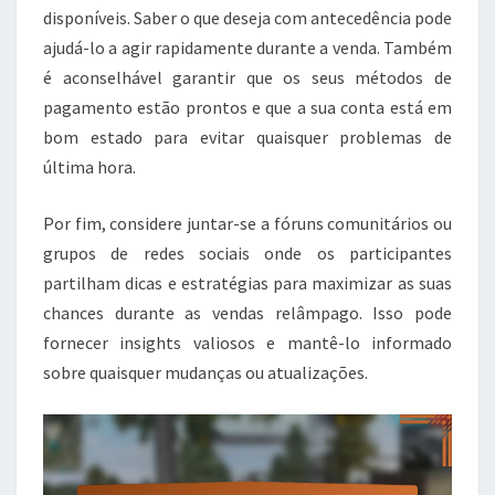
disponíveis. Saber o que deseja com antecedência pode
ajudá-lo a agir rapidamente durante a venda. Também
é aconselhável garantir que os seus métodos de
pagamento estão prontos e que a sua conta está em
bom estado para evitar quaisquer problemas de
última hora.
Por fim, considere juntar-se a fóruns comunitários ou
grupos de redes sociais onde os participantes
partilham dicas e estratégias para maximizar as suas
chances durante as vendas relâmpago. Isso pode
fornecer insights valiosos e mantê-lo informado
sobre quaisquer mudanças ou atualizações.