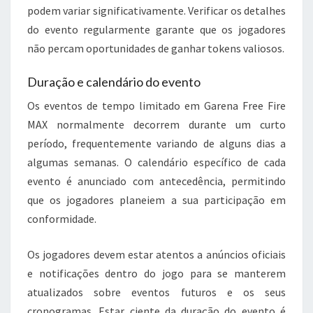
podem variar significativamente. Verificar os detalhes
do evento regularmente garante que os jogadores
não percam oportunidades de ganhar tokens valiosos.
Duração e calendário do evento
Os eventos de tempo limitado em Garena Free Fire
MAX normalmente decorrem durante um curto
período, frequentemente variando de alguns dias a
algumas semanas. O calendário específico de cada
evento é anunciado com antecedência, permitindo
que os jogadores planeiem a sua participação em
conformidade.
Os jogadores devem estar atentos a anúncios oficiais
e notificações dentro do jogo para se manterem
atualizados sobre eventos futuros e os seus
cronogramas. Estar ciente da duração do evento é