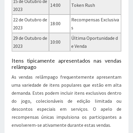
15 de Outubro de
14:00
Token Rush
2023
22 de Outubro de
Recompensas Exclusiva
18:00
2023
s
29 de Outubro de
Última Oportunidade d
10:00
2023
e Venda
Itens tipicamente apresentados nas vendas
relâmpago
As vendas relâmpago frequentemente apresentam
uma variedade de itens populares que estão em alta
demanda. Estes podem incluir itens exclusivos dentro
do jogo, colecionáveis de edição limitada ou
descontos especiais em serviços. O apelo de
recompensas únicas impulsiona os participantes a
envolverem-se ativamente durante estas vendas.