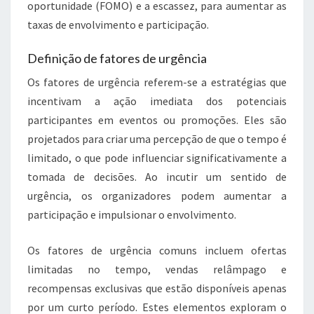
oportunidade (FOMO) e a escassez, para aumentar as
taxas de envolvimento e participação.
Definição de fatores de urgência
Os fatores de urgência referem-se a estratégias que
incentivam a ação imediata dos potenciais
participantes em eventos ou promoções. Eles são
projetados para criar uma percepção de que o tempo é
limitado, o que pode influenciar significativamente a
tomada de decisões. Ao incutir um sentido de
urgência, os organizadores podem aumentar a
participação e impulsionar o envolvimento.
Os fatores de urgência comuns incluem ofertas
limitadas no tempo, vendas relâmpago e
recompensas exclusivas que estão disponíveis apenas
por um curto período. Estes elementos exploram o