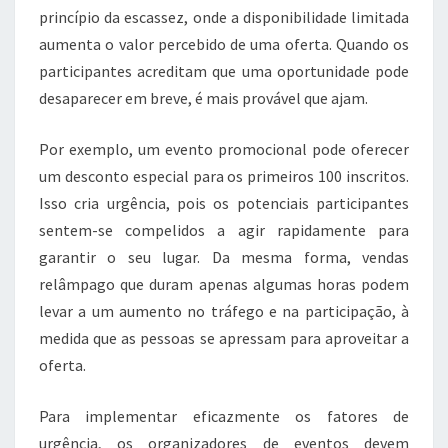
princípio da escassez, onde a disponibilidade limitada
aumenta o valor percebido de uma oferta. Quando os
participantes acreditam que uma oportunidade pode
desaparecer em breve, é mais provável que ajam.
Por exemplo, um evento promocional pode oferecer
um desconto especial para os primeiros 100 inscritos.
Isso cria urgência, pois os potenciais participantes
sentem-se compelidos a agir rapidamente para
garantir o seu lugar. Da mesma forma, vendas
relâmpago que duram apenas algumas horas podem
levar a um aumento no tráfego e na participação, à
medida que as pessoas se apressam para aproveitar a
oferta.
Para implementar eficazmente os fatores de
urgência, os organizadores de eventos devem