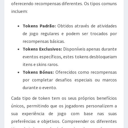
oferecendo recompensas diferentes. Os tipos comuns
incluem:
Tokens Padrão:
Obtidos através de atividades
de jogo regulares e podem ser trocados por
recompensas básicas.
Tokens Exclusivos:
Disponíveis apenas durante
eventos específicos, estes tokens desbloqueiam
itens e skins raros.
Tokens Bónus:
Oferecidos como recompensas
por completar desafios especiais ou marcos
durante o evento.
Cada tipo de token tem os seus próprios benefícios
únicos, permitindo que os jogadores personalizem a
sua experiência de jogo com base nas suas
preferências e objetivos. Compreender os diferentes