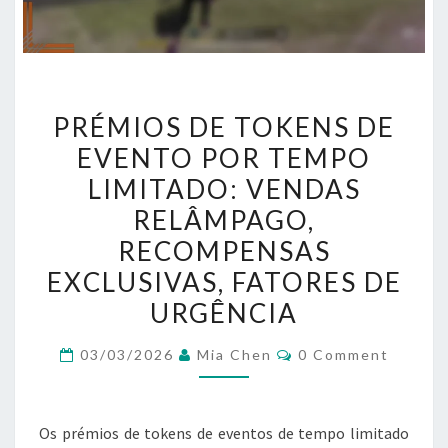
PRÉMIOS
PRÉMIOS DE TOKENS DE
DE
EVENTO POR TEMPO
TOKENS
LIMITADO: VENDAS
DE
EVENTO
RELÂMPAGO,
POR
RECOMPENSAS
TEMPO
EXCLUSIVAS, FATORES DE
LIMITADO:
URGÊNCIA
VENDAS
RELÂMPAGO,
Comments
03/03/2026
Mia Chen
0 Comment
RECOMPENSAS
EXCLUSIVAS,
FATORES
Os prémios de tokens de eventos de tempo limitado