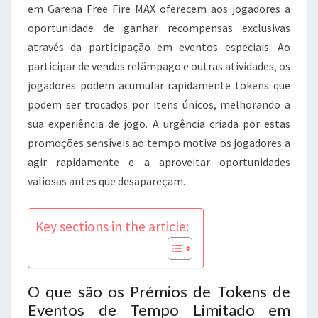
DE
em Garena Free Fire MAX oferecem aos jogadores a
URGÊNCIA
oportunidade de ganhar recompensas exclusivas
através da participação em eventos especiais. Ao
participar de vendas relâmpago e outras atividades, os
jogadores podem acumular rapidamente tokens que
podem ser trocados por itens únicos, melhorando a
sua experiência de jogo. A urgência criada por estas
promoções sensíveis ao tempo motiva os jogadores a
agir rapidamente e a aproveitar oportunidades
valiosas antes que desapareçam.
Key sections in the article:
O que são os Prémios de Tokens de
Eventos de Tempo Limitado em