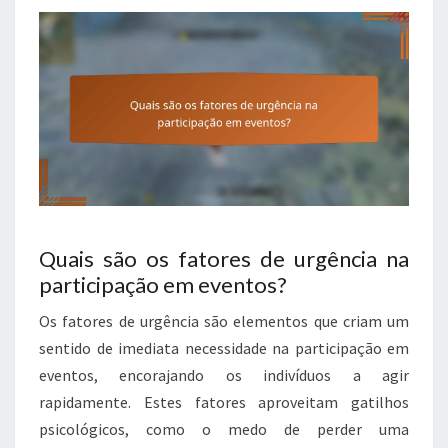
Quais são os fatores de urgência na
participação em eventos?
Os fatores de urgência são elementos que criam um
sentido de imediata necessidade na participação em
eventos, encorajando os indivíduos a agir
rapidamente. Estes fatores aproveitam gatilhos
psicológicos, como o medo de perder uma