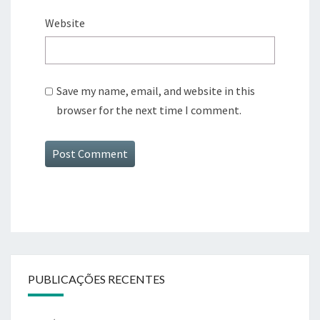
Website
Save my name, email, and website in this
browser for the next time I comment.
PUBLICAÇÕES RECENTES