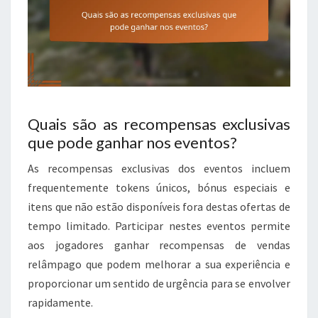
Quais são as recompensas exclusivas
que pode ganhar nos eventos?
As recompensas exclusivas dos eventos incluem
frequentemente tokens únicos, bónus especiais e
itens que não estão disponíveis fora destas ofertas de
tempo limitado. Participar nestes eventos permite
aos jogadores ganhar recompensas de vendas
relâmpago que podem melhorar a sua experiência e
proporcionar um sentido de urgência para se envolver
rapidamente.