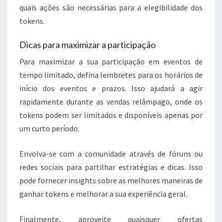
quais ações são necessárias para a elegibilidade dos
tokens.
Dicas para maximizar a participação
Para maximizar a sua participação em eventos de
tempo limitado, defina lembretes para os horários de
início dos eventos e prazos. Isso ajudará a agir
rapidamente durante as vendas relâmpago, onde os
tokens podem ser limitados e disponíveis apenas por
um curto período.
Envolva-se com a comunidade através de fóruns ou
redes sociais para partilhar estratégias e dicas. Isso
pode fornecer insights sobre as melhores maneiras de
ganhar tokens e melhorar a sua experiência geral.
Finalmente, aproveite quaisquer ofertas