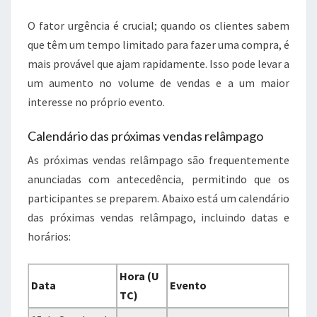
O fator urgência é crucial; quando os clientes sabem
que têm um tempo limitado para fazer uma compra, é
mais provável que ajam rapidamente. Isso pode levar a
um aumento no volume de vendas e a um maior
interesse no próprio evento.
Calendário das próximas vendas relâmpago
As próximas vendas relâmpago são frequentemente
anunciadas com antecedência, permitindo que os
participantes se preparem. Abaixo está um calendário
das próximas vendas relâmpago, incluindo datas e
horários:
Hora (U
Data
Evento
TC)