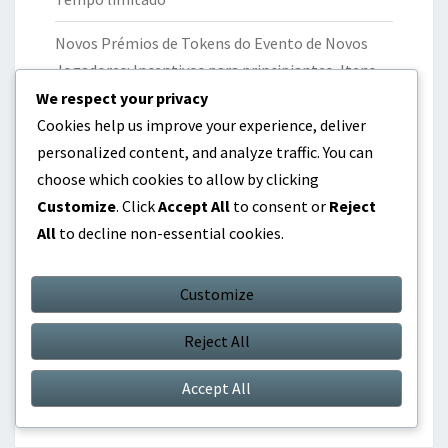
Novos Prémios de Tokens do Evento de Novos
Jogadores: Incentivos para principiantes, Itens
exclusivos, Aumentos de jogabilidade
We respect your privacy
Cookies help us improve your experience, deliver
Prémios de Token de Evento de Colaboração:
personalized content, and analyze traffic. You can
Itens de Crossover, Recompensas Temáticas,
choose which cookies to allow by clicking
Jogabilidade Única
Customize
. Click
Accept All
to consent or
Reject
All
to decline non-essential cookies.
Bónus de Recarregamento de Evento: Eventos
especiais, Itens exclusivos, Ofertas por tempo
limitado
Customize
Prémios de Tokens de Evento Sazonal: Temas
Reject All
festivos, Recompensas únicas, Disponibilidade
Accept All
limitada