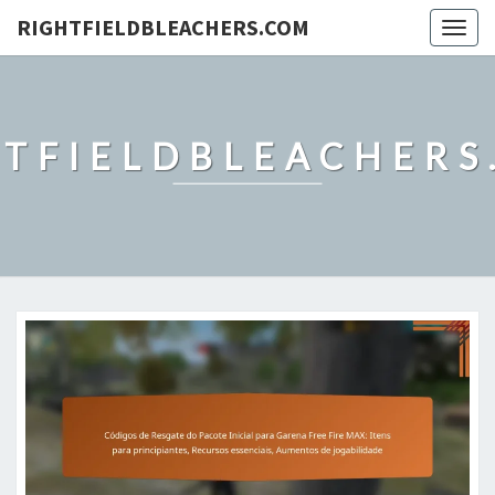
RIGHTFIELDBLEACHERS.COM
Togg
navig
HTFIELDBLEACHERS