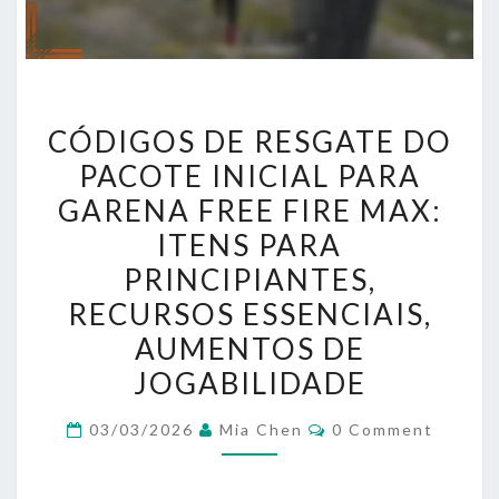
CÓDIGOS
CÓDIGOS DE RESGATE DO
DE
PACOTE INICIAL PARA
RESGATE
GARENA FREE FIRE MAX:
DO
PACOTE
ITENS PARA
INICIAL
PRINCIPIANTES,
PARA
RECURSOS ESSENCIAIS,
GARENA
AUMENTOS DE
FREE
JOGABILIDADE
FIRE
MAX:
Comments
03/03/2026
Mia Chen
0 Comment
ITENS
PARA