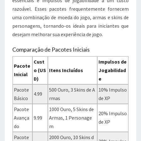
essenciais e impulsos de jogabilidade a um custo
razoável. Esses pacotes frequentemente fornecem
uma combinação de moeda do jogo, armas e skins de
personagens, tornando-os ideais para iniciantes que
desejam melhorar sua experiência de jogo.
Comparação de Pacotes Iniciais
Cust
Impulsos de
Pacote
o (US
Itens Incluídos
Jogabilidad
Inicial
D)
e
Pacote
500 Ouro, 3 Skins de A
10% Impulso
4.99
Básico
rmas
de XP
Pacote
1000 Ouro, 5 Skins de
20% Impulso
Avança
9.99
Armas, 1 Personage
de XP
do
m
Pacote
2000 Ouro, 10 Skins d